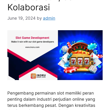
Kolaborasi
June 19, 2024
by
admin
Pengembang permainan slot memiliki peran
penting dalam industri perjudian online yang
terus berkembang pesat. Dengan kreativitas